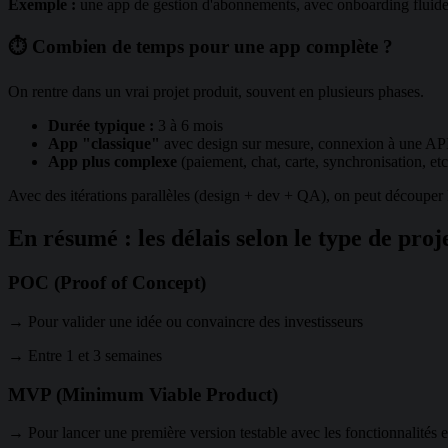
Exemple :
une app de gestion d'abonnements, avec onboarding fluide,
⏱️ Combien de temps pour une app complète ?
On rentre dans un vrai projet produit, souvent en plusieurs phases.
Durée typique :
3 à 6 mois
App "classique"
avec design sur mesure, connexion à une API
App plus complexe
(paiement, chat, carte, synchronisation, etc
Avec des itérations parallèles (design + dev + QA), on peut découper 
En résumé : les délais selon le type de proj
POC (Proof of Concept)
→ Pour valider une idée ou convaincre des investisseurs
→ Entre 1 et 3 semaines
MVP (Minimum Viable Product)
→ Pour lancer une première version testable avec les fonctionnalités e